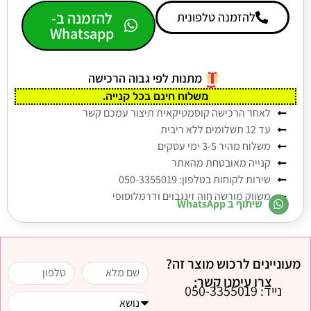
להזמנה ב-
להזמנה טלפונית
Whatsapp
מתנות לפי גבוה הרכישה
סבון חוה זינגבוים מתנה
משלוח חינם בכל קנייה.
לאחר הרכישה קוסמטיקאית תיצור עמכם קשר
עד 12 תשלומים ללא ריבית
משלוח מהיר 3-5 ימי עסקים
קנייה מאובטחת מהאתר
שירות לקוחות בטלפון: 050-3355019
משווק מורשה חוה זינגבוים ודרמלוסופי
שיתוף ב WhatsApp
מעוניינים לרכוש מוצר זה?
צרו עימנו קשר:
נייד: 050-3355019