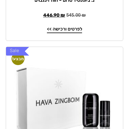
נ. ביופפטיד סרום – חוה זינגבוים
446.90
₪
545.00
₪
לפרטים ורכישה >>
Sale
מבצע!